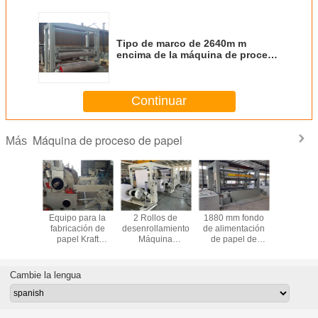
Tipo de marco de 2640m m
encima de la máquina de proceso
de papel para el papel Rereeling
Continuar
Máquina de proceso de papel
Más
 enfriado
Equipo para la
2 Rollos de
1880 mm fondo
2500
ado para
fabricación de
desenrollamiento
de alimentación
horizo
sitos
papel Kraft
Máquina
de papel de
pneum
res rueda
Máquina de
automática para
flotación rollos de
winding/r
ario para
enrollamiento /
hacer papel de
bobina de
machine
erentes
bobinado
tamaño A4 para
máquina de
different 
Cambie la lengua
s de
neumático
uso en la
repliegue de
pap
ción de
horizontal
impresión
productos de
pel
papel de
fabricación de la