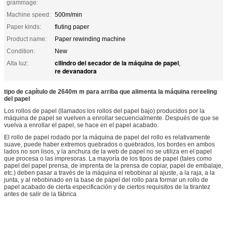
grammage:
Machine speed:
500m/min
Paper kinds:
fluting paper
Product name:
Paper rewinding machine
Condition:
New
cilindro del secador de la máquina de papel
Alta luz:
,
re devanadora
tipo de capítulo de 2640m m para arriba que alimenta la máquina rereeling
del papel
Los rollos de papel (llamados los rollos del papel bajo) producidos por la
máquina de papel se vuelven a enrollar secuencialmente. Después de que se
vuelva a enrollar el papel, se hace en el papel acabado.
El rollo de papel rodado por la máquina de papel del rollo es relativamente
suave, puede haber extremos quebrados o quebrados, los bordes en ambos
lados no son lisos, y la anchura de la web de papel no se utiliza en el papel
que procesa o las impresoras. La mayoría de los tipos de papel (tales como
papel del papel prensa, de imprenta de la prensa de copiar, papel de embalaje,
etc.) deben pasar a través de la máquina el rebobinar al ajuste, a la raja, a la
junta, y al rebobinado en la base de papel del rollo para formar un rollo de
papel acabado de cierta especificación y de ciertos requisitos de la tirantez
antes de salir de la fábrica