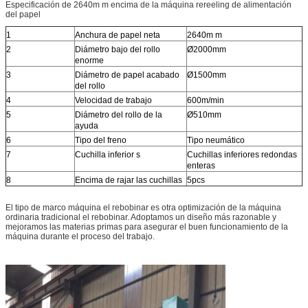
Especificación de 2640m m encima de la máquina rereeling de alimentación
del papel
1
Anchura de papel neta
2640m m
2
Diámetro bajo del rollo
Ø2000mm
enorme
3
Diámetro de papel acabado
Ø1500mm
del rollo
4
Velocidad de trabajo
600m/min
5
Diámetro del rollo de la
Ø510mm
ayuda
6
Tipo del freno
Tipo neumático
7
Cuchilla inferior s
Cuchillas inferiores redondas
enteras
8
Encima de rajar las cuchillas
5pcs
El tipo de marco máquina el rebobinar es otra optimización de la máquina
ordinaria tradicional el rebobinar. Adoptamos un diseño más razonable y
mejoramos las materias primas para asegurar el buen funcionamiento de la
máquina durante el proceso del trabajo.